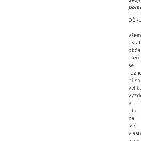
pomo
DĚKU
i
všem
osta
obča
kteří
se
rozho
přisp
velik
výzd
v
obci
ze
své
vlast
inicia