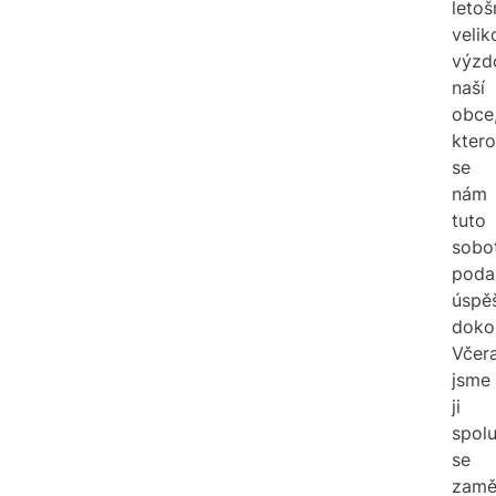
letoš
velik
výzd
naší
obce
kter
se
nám
tuto
sobo
podař
úspě
dokon
Včer
jsme
ji
spol
se
zamě