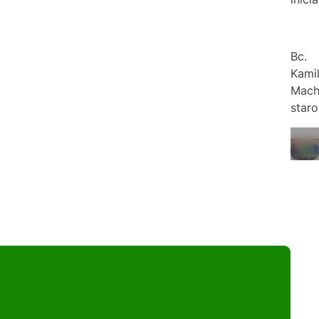
Bc.
Kami
Mach
staro