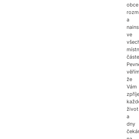
obce
rozmí
a
nains
ve
všec
místn
částe
Pevn
věřím
že
Vám
zpříj
každ
život
a
dny
čeká
na