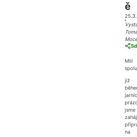
ě
25.3
Vysta
Tomá
Moc
Sd
Milí
spol
již
běh
jarní
práz
jsme
zaháji
přípr
na