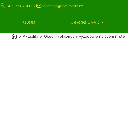
+420 554 281 002
podatelna@hornimesto.cz
ÚVOD
OBECNÍ ÚŘAD
Aktuality
Obecní velikonoční výzdoba je na svém místě