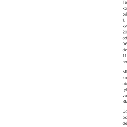
Te
ko
pá
1.
kv
2
o
06
d
11
ho
Mí
ko
ob
ry
ve
Sk
Úč
p
dě