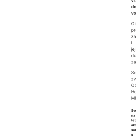
vr
d
v
Ob
pr
zá
i
je
do
za
Sr
zv
O
Ho
Mě
Sv
na
té
akc
so
s