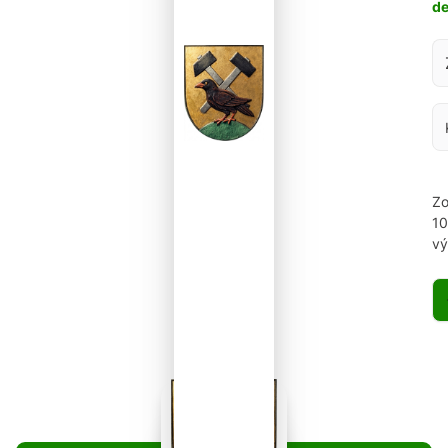
d
Za
Zo
1
vý