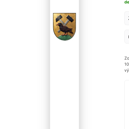
d
Za
Zo
1
vý