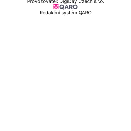
Provozovatel: DigiDay Czech s.r.o.
Redakční systém QARO