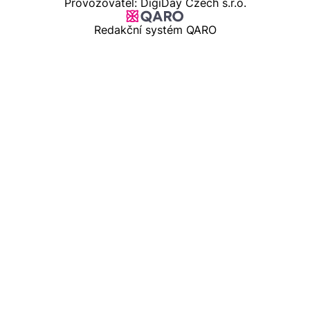
Provozovatel: DigiDay Czech s.r.o.
Redakční systém QARO