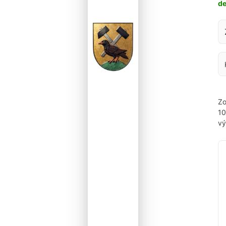
d
Za
Zo
1
vý