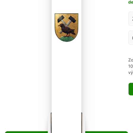
d
Za
Zo
1
vý