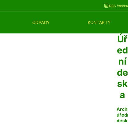
RSS čtečka
ODPADY
KONTAKTY
Úř
ed
ní
de
sk
a
Arch
úřed
desk