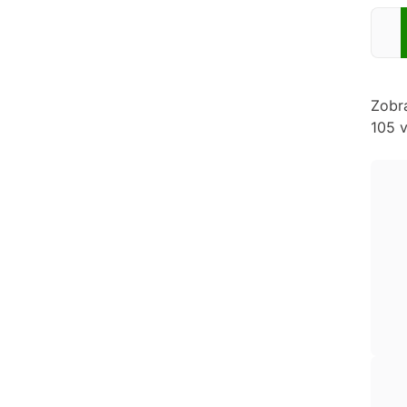
Zadej
Zobr
105 