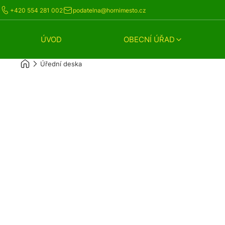
+420 554 281 002
podatelna@hornimesto.cz
ÚVOD
OBECNÍ ÚŘAD
Úřední deska