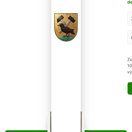
d
Za
Zo
1
vý