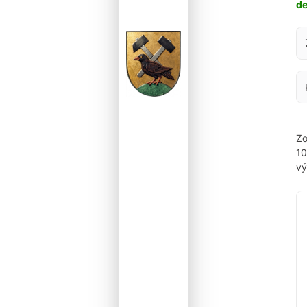
d
Za
Zo
1
vý