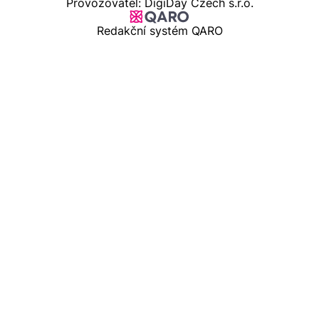
Provozovatel: DigiDay Czech s.r.o.
Redakční systém QARO