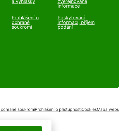
a vyhlášky
zveřejňované
informace
Prohlášení o
Poskytování
ochraně
informací, příjem
soukromí
podání
o ochraně soukromí
Prohlášení o přístupnosti
Cookies
Mapa webu