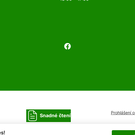
Prohlášení 
Snadné čtení
s!