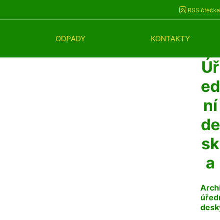
RSS čtečka
ODPADY
KONTAKTY
Úř
ed
ní
de
sk
a
Arch
úřed
desk