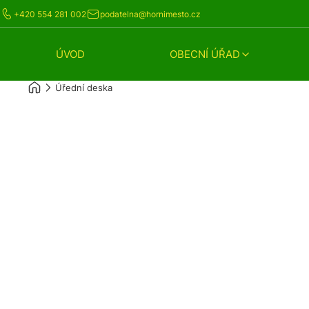
+420 554 281 002
podatelna@hornimesto.cz
ÚVOD
OBECNÍ ÚŘAD
Úřední deska