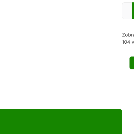
Zadej
Zobr
104 