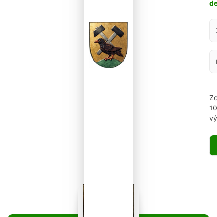
d
Za
Zo
1
vý