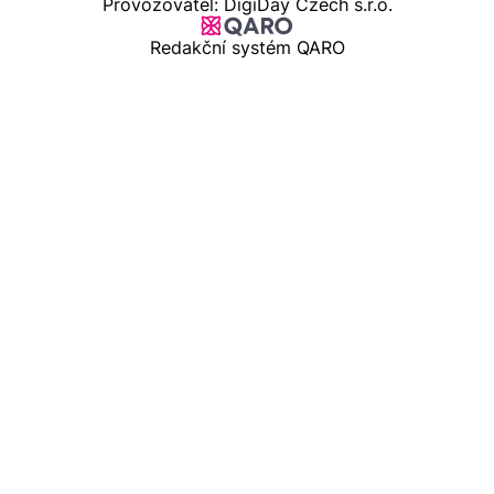
Provozovatel: DigiDay Czech s.r.o.
Redakční systém QARO