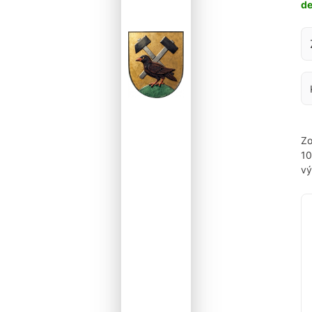
d
Za
Zo
1
vý