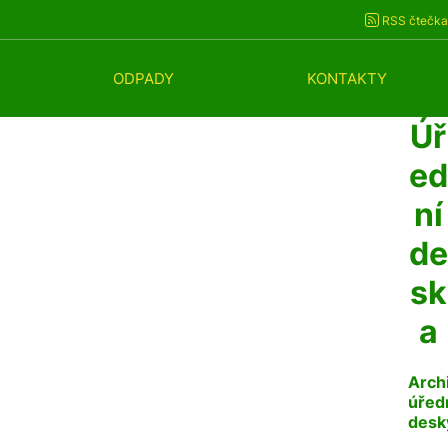
RSS čtečka
ODPADY
KONTAKTY
Úř
ed
ní
de
sk
a
Arch
úřed
desk