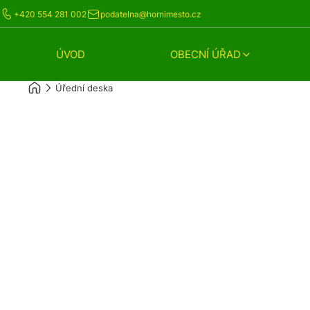
+420 554 281 002
podatelna@hornimesto.cz
ÚVOD
OBECNÍ ÚŘAD
Úřední deska