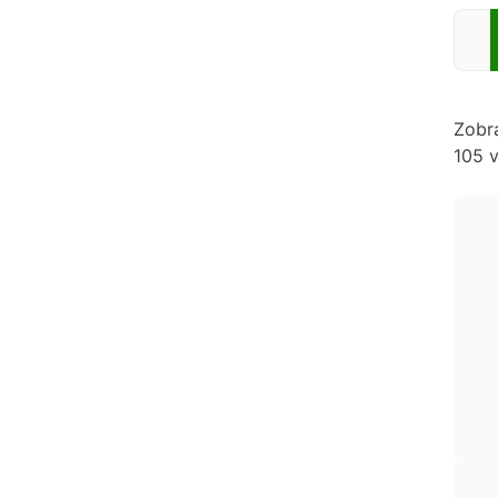
Zadej
Zobr
105 