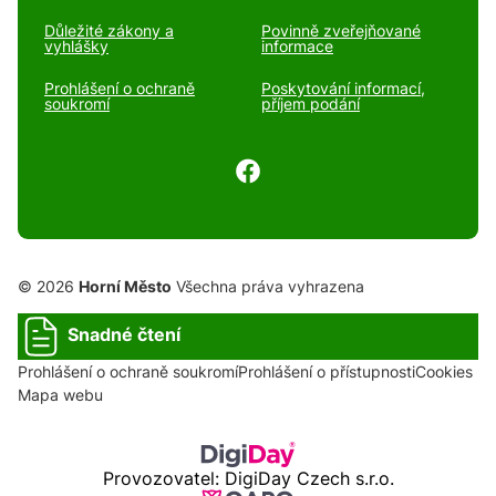
Důležité zákony a
Povinně zveřejňované
vyhlášky
informace
Prohlášení o ochraně
Poskytování informací,
soukromí
příjem podání
© 2026
Horní Město
Všechna práva vyhrazena
Snadné čtení
Prohlášení o ochraně soukromí
Prohlášení o přístupnosti
Cookies
Mapa webu
Provozovatel: DigiDay Czech s.r.o.