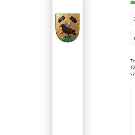
d
Za
Zo
1
vý