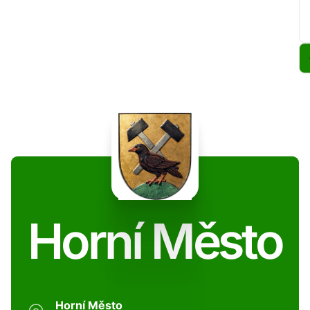
Horní Město
Horní Město