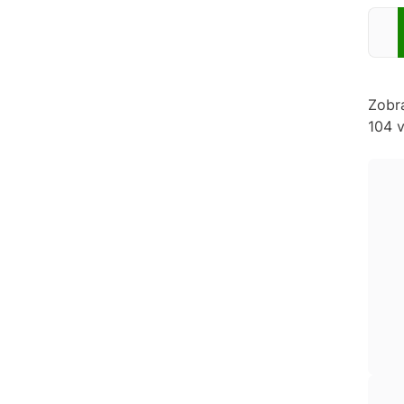
Zadej
Zobr
104 