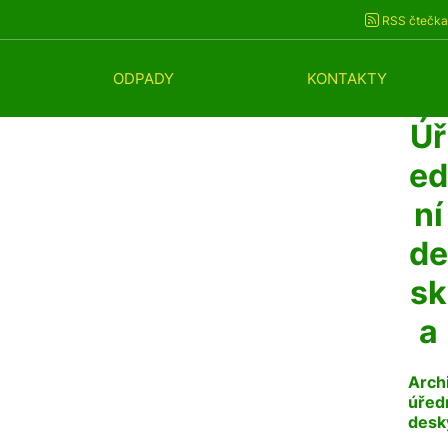
RSS čtečka
ODPADY
KONTAKTY
Úř
ed
ní
de
sk
a
Arch
úřed
desk