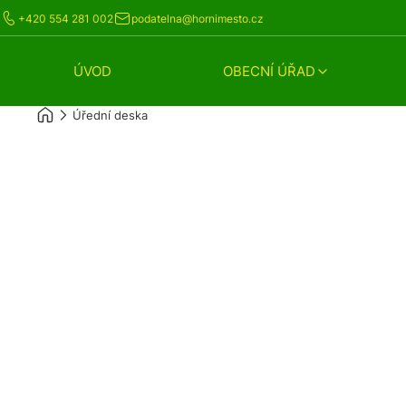
+420 554 281 002
podatelna@hornimesto.cz
ÚVOD
OBECNÍ ÚŘAD
Úřední deska