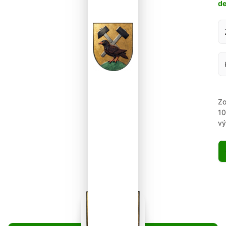
d
Za
Zo
1
vý