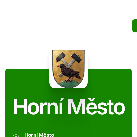
Horní Město
Horní Město