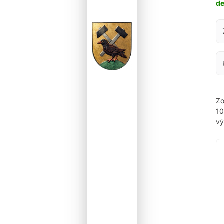
d
Za
Zo
1
vý