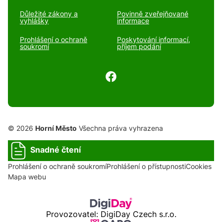
Důležité zákony a
Povinně zveřejňované
vyhlášky
informace
Prohlášení o ochraně
Poskytování informací,
soukromí
příjem podání
© 2026
Horní Město
Všechna práva vyhrazena
Snadné čtení
Prohlášení o ochraně soukromí
Prohlášení o přístupnosti
Cookies
Mapa webu
Provozovatel: DigiDay Czech s.r.o.