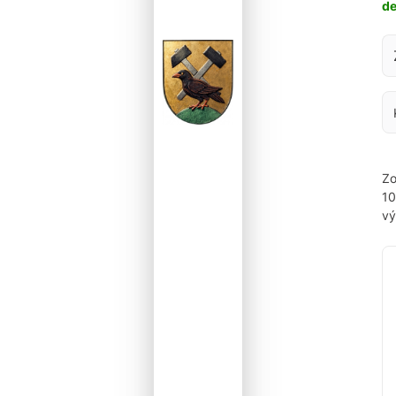
d
Za
Zo
1
vý