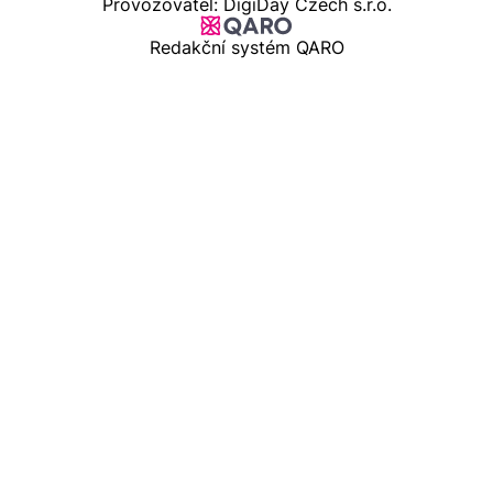
Provozovatel: DigiDay Czech s.r.o.
Redakční systém QARO