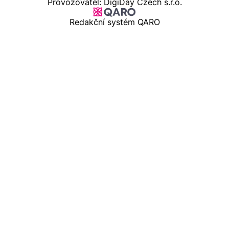
Provozovatel: DigiDay Czech s.r.o.
Redakční systém QARO