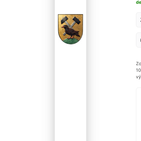
d
Za
Zo
1
vý