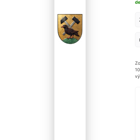
d
Za
Zo
1
vý