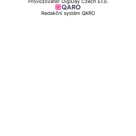
Provozovatel: DigiDay Czech s.r.o.
Redakční systém QARO