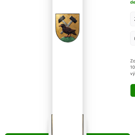
d
Za
Zo
1
vý