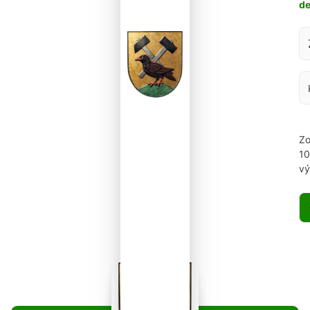
d
Za
Zo
1
vý