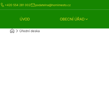
+420 554 281 002
podatelna@hornimesto.cz
ÚVOD
OBECNÍ ÚŘAD
Úřední deska