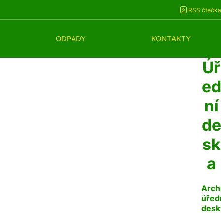
RSS čtečka
ODPADY
KONTAKTY
Úř
ed
ní
de
sk
a
Arch
úřed
desk