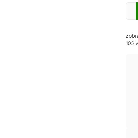
Zadej
Zobr
105 