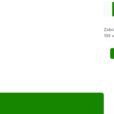
Zadej
Zobr
105 