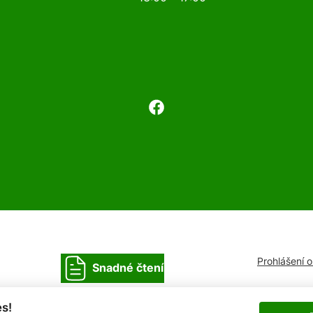
Prohlášení 
Snadné čtení
s!