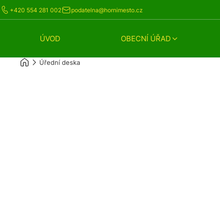
+420 554 281 002
podatelna@hornimesto.cz
ÚVOD
OBECNÍ ÚŘAD
Úřední deska