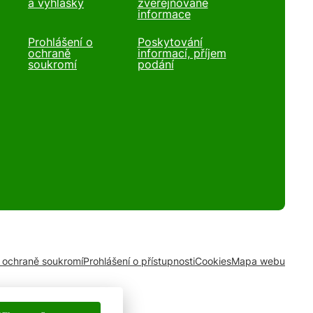
a vyhlášky
zveřejňované
informace
Prohlášení o
Poskytování
ochraně
informací, příjem
soukromí
podání
o ochraně soukromí
Prohlášení o přístupnosti
Cookies
Mapa webu