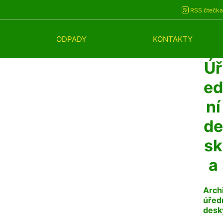
RSS čtečka
ODPADY
KONTAKTY
Úř
ed
ní
de
sk
a
Arch
úřed
desk