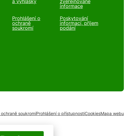
a vyhlášky
zveřejňované
informace
Prohlášení o
Poskytování
ochraně
informací, příjem
soukromí
podání
o ochraně soukromí
Prohlášení o přístupnosti
Cookies
Mapa webu