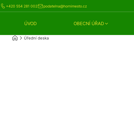
+420 554 281 002
podatelna@hornimesto.cz
ÚVOD
OBECNÍ ÚŘAD
Úřední deska