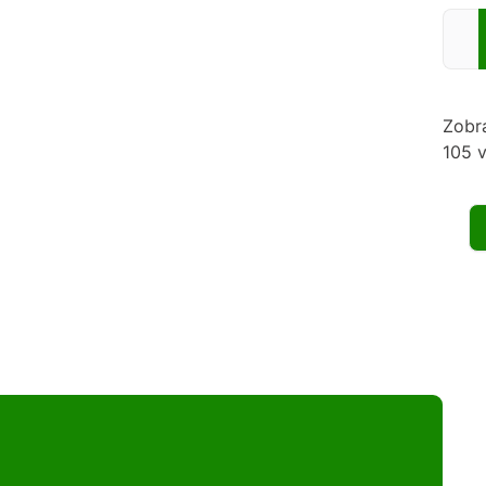
Zadej
Zobr
105 