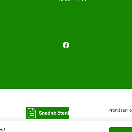
Prohlášení 
Snadné čtení
s!