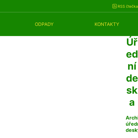
RSS čtečka
ODPADY
KONTAKTY
Úř
ed
ní
de
sk
a
Arch
úřed
desk