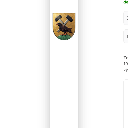
d
Za
Zo
1
vý