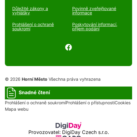
Důležité zákony a
Povinně zveřejňované
vyhlášky
informace
Prohlášení o ochraně
Poskytování informací,
soukromí
příjem podání
© 2026
Horní Město
Všechna práva vyhrazena
Snadné čtení
Prohlášení o ochraně soukromí
Prohlášení o přístupnosti
Cookies
Mapa webu
Provozovatel: DigiDay Czech s.r.o.