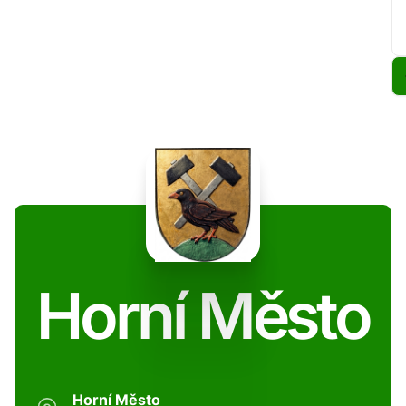
Horní Město
Horní Město