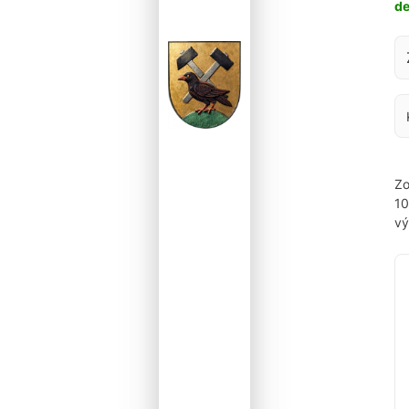
d
Za
Zo
1
vý