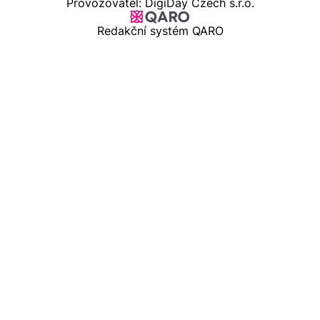
Provozovatel: DigiDay Czech s.r.o.
Redakční systém QARO