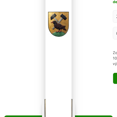
d
Za
Zo
1
vý