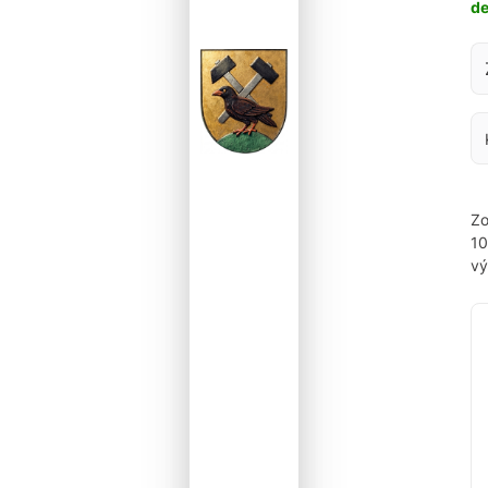
d
Za
Zo
1
vý