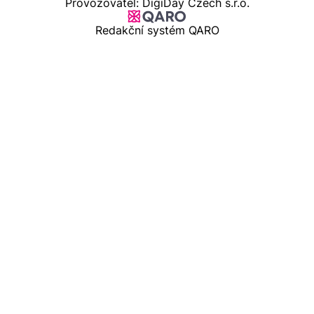
Provozovatel: DigiDay Czech s.r.o.
Redakční systém QARO