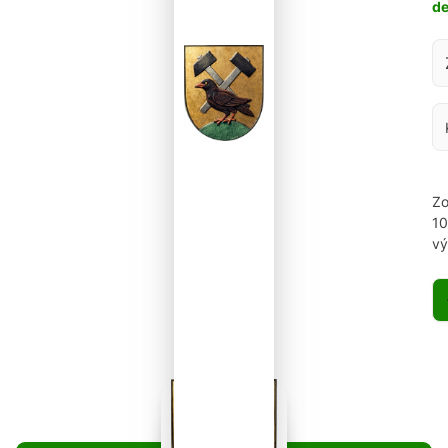
d
Za
Zo
1
vý