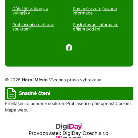
Důležité zákony a
Povinně zveřejňované
vyhlášky
informace
Prohlášení o ochraně
Poskytování informací,
soukromí
příjem podání
© 2026
Horní Město
Všechna práva vyhrazena
Snadné čtení
Prohlášení o ochraně soukromí
Prohlášení o přístupnosti
Cookies
Mapa webu
Provozovatel: DigiDay Czech s.r.o.