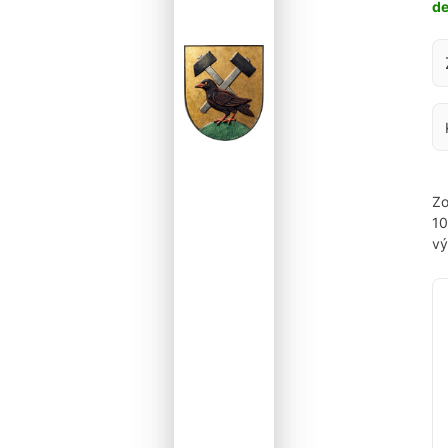
d
Za
Zo
1
vý