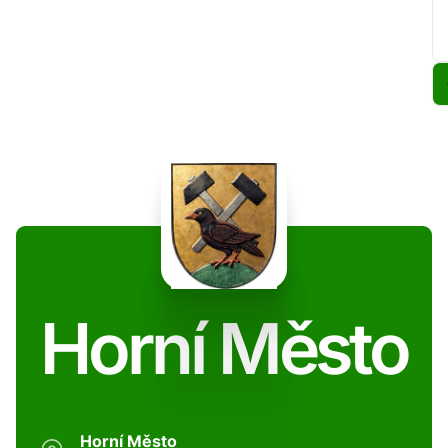
Horní Město
Horní Město