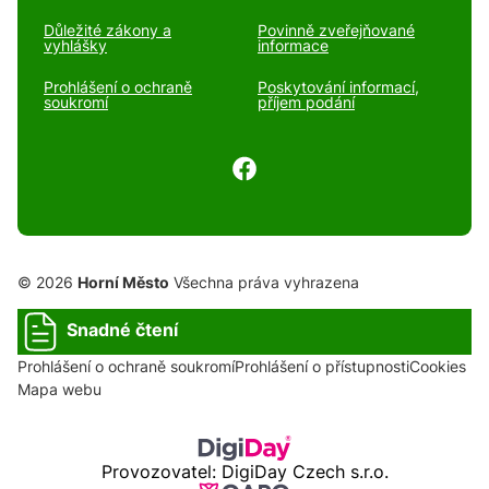
Důležité zákony a
Povinně zveřejňované
vyhlášky
informace
Prohlášení o ochraně
Poskytování informací,
soukromí
příjem podání
© 2026
Horní Město
Všechna práva vyhrazena
Snadné čtení
Prohlášení o ochraně soukromí
Prohlášení o přístupnosti
Cookies
Mapa webu
Provozovatel: DigiDay Czech s.r.o.