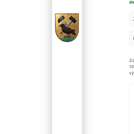
d
Za
Zo
1
vý