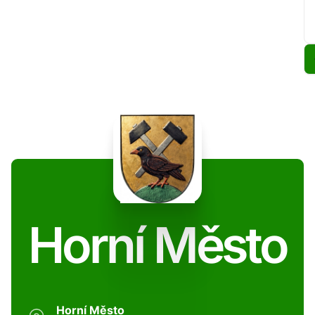
Horní Město
Horní Město