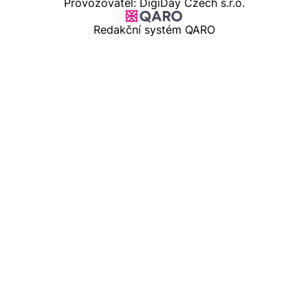
Provozovatel: DigiDay Czech s.r.o.
Redakční systém QARO