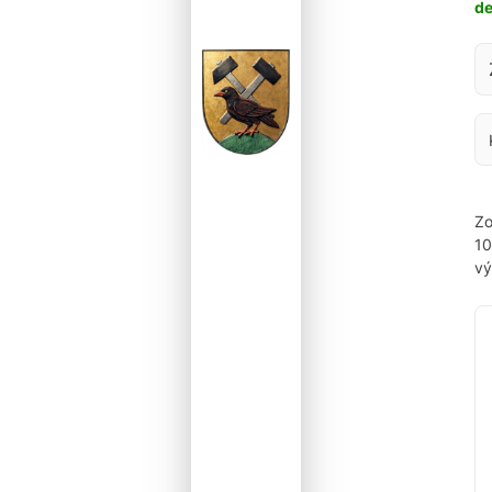
d
Za
Zo
1
vý