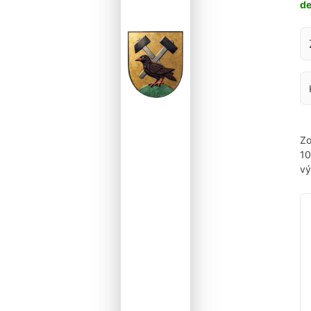
d
Za
Zo
1
vý