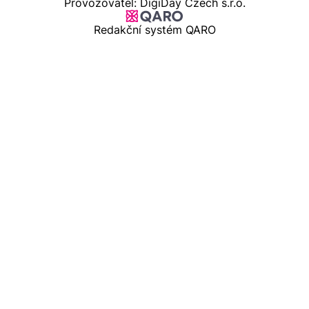
Provozovatel: DigiDay Czech s.r.o.
Redakční systém QARO