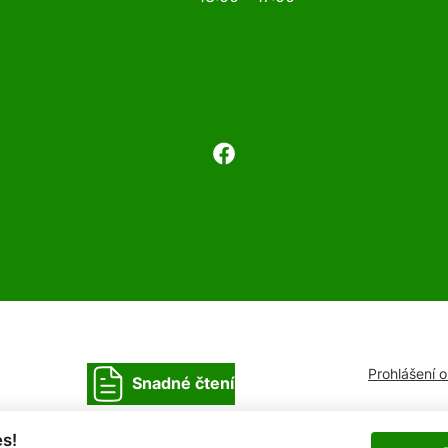
Prohlášení 
Snadné čtení
s!