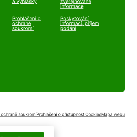
a vyhlášky
zveřejňované
informace
Prohlášení o
Poskytování
ochraně
informací, příjem
soukromí
podání
o ochraně soukromí
Prohlášení o přístupnosti
Cookies
Mapa webu