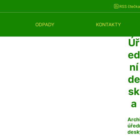
RSS čtečka
ODPADY
KONTAKTY
Úř
ed
ní
de
sk
a
Arch
úřed
desk