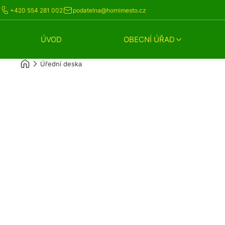
+420 554 281 002
podatelna@hornimesto.cz
ÚVOD
OBECNÍ ÚŘAD
Úřední deska