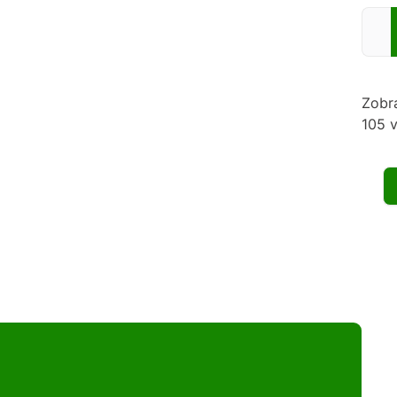
Zadej
Zobr
105 