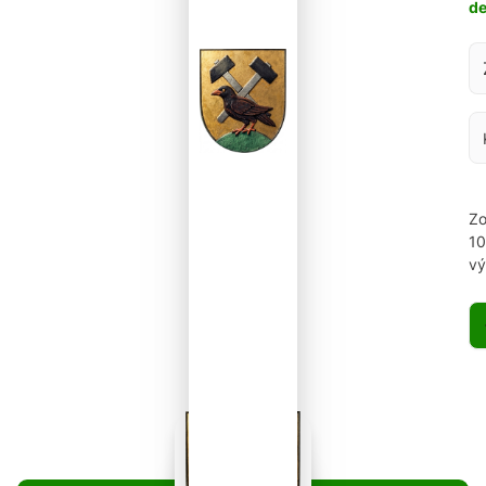
d
Za
Zo
1
vý