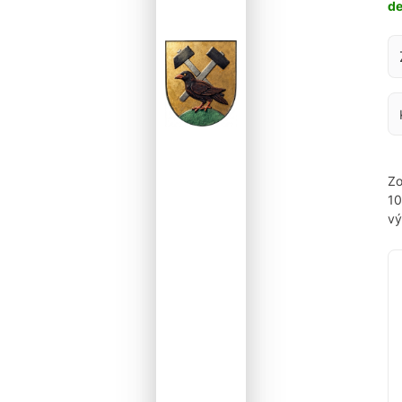
d
Za
Zo
1
vý