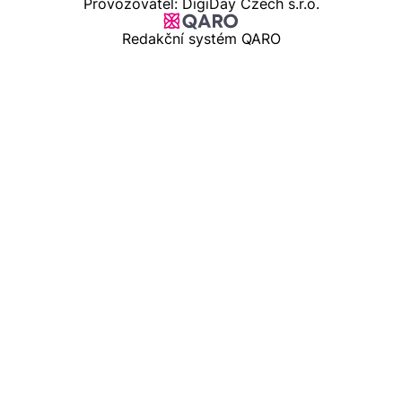
Provozovatel: DigiDay Czech s.r.o.
Redakční systém QARO