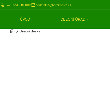
+420 554 281 002
podatelna@hornimesto.cz
ÚVOD
OBECNÍ ÚŘAD
Úřední deska