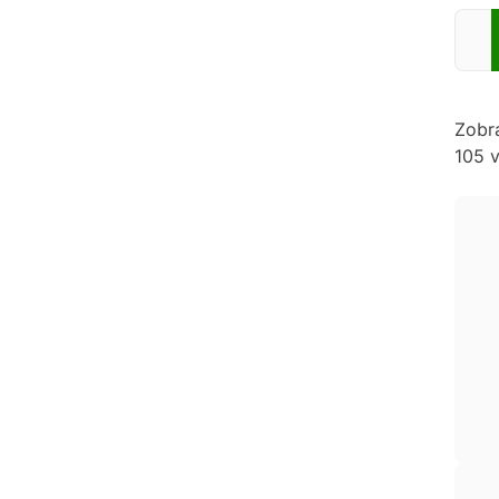
Zadej
Zobr
105 