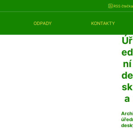
RSS čtečka
ODPADY
KONTAKTY
Úř
ed
ní
de
sk
a
Arch
úřed
desk