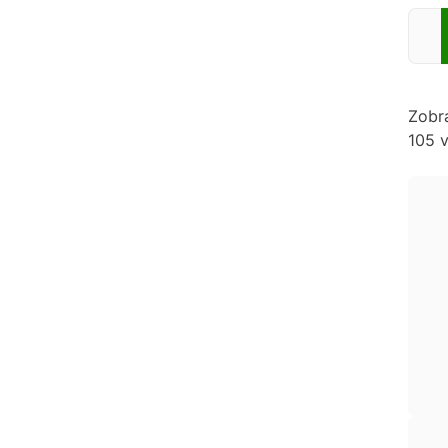
Zadej
Zobr
105 