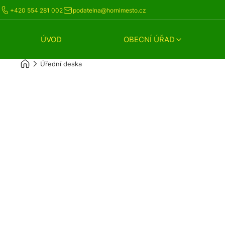
+420 554 281 002
podatelna@hornimesto.cz
ÚVOD
OBECNÍ ÚŘAD
Úřední deska