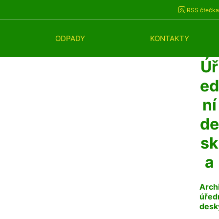
RSS čtečka
ODPADY
KONTAKTY
Úř
ed
ní
de
sk
a
Arch
úřed
desk