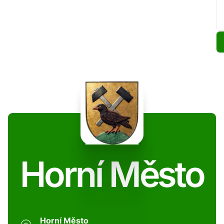
Horní Město
Horní Město