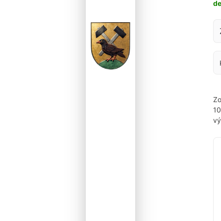
d
Za
Zo
1
vý