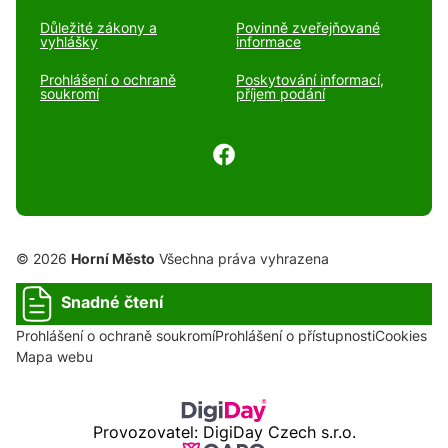
Důležité zákony a
Povinně zveřejňované
vyhlášky
informace
Prohlášení o ochraně
Poskytování informací,
soukromí
příjem podání
© 2026
Horní Město
Všechna práva vyhrazena
Snadné čtení
Prohlášení o ochraně soukromí
Prohlášení o přístupnosti
Cookies
Mapa webu
Provozovatel: DigiDay Czech s.r.o.