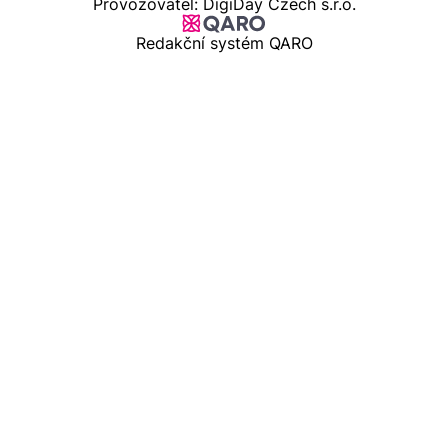
Provozovatel: DigiDay Czech s.r.o.
Redakční systém QARO