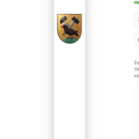
d
Za
Zo
1
vý