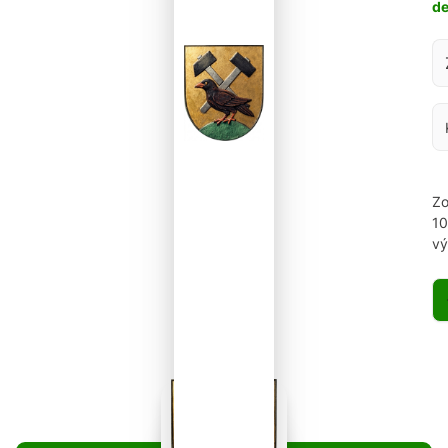
d
Za
Zo
1
vý