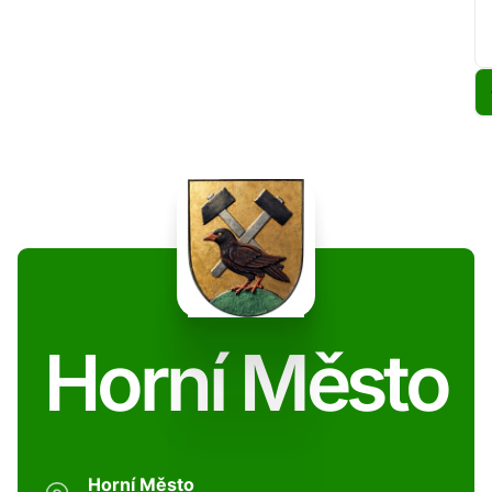
Horní Město
Horní Město