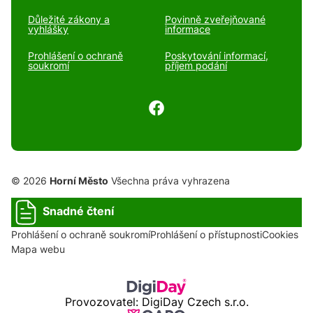
Důležité zákony a
Povinně zveřejňované
vyhlášky
informace
Prohlášení o ochraně
Poskytování informací,
soukromí
příjem podání
© 2026
Horní Město
Všechna práva vyhrazena
Snadné čtení
Prohlášení o ochraně soukromí
Prohlášení o přístupnosti
Cookies
Mapa webu
Provozovatel: DigiDay Czech s.r.o.