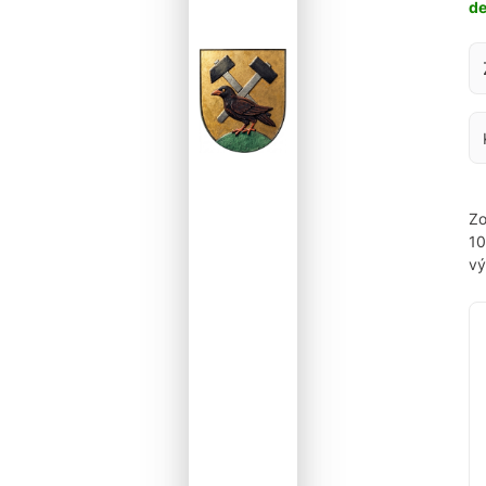
d
Za
Zo
1
vý