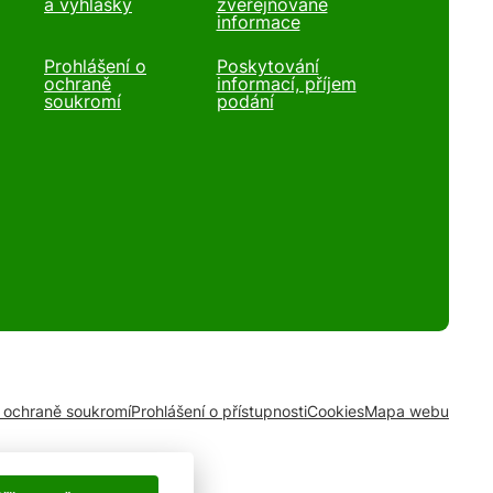
a vyhlášky
zveřejňované
informace
Prohlášení o
Poskytování
ochraně
informací, příjem
soukromí
podání
o ochraně soukromí
Prohlášení o přístupnosti
Cookies
Mapa webu