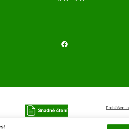
Prohlášení 
Snadné čtení
s!