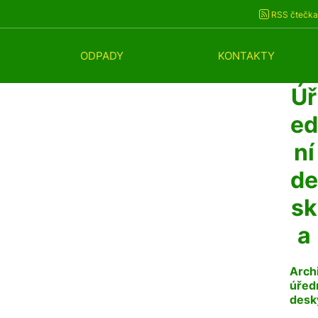
RSS čtečka
ODPADY
KONTAKTY
Úř
ed
ní
de
sk
a
Arch
úřed
desk