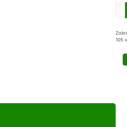
Zadej
Zobr
105 