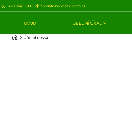
+420 554 281 002
podatelna@hornimesto.cz
ÚVOD
OBECNÍ ÚŘAD
Úřední deska