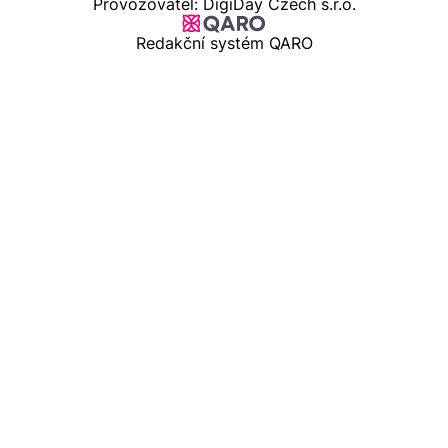
Provozovatel: DigiDay Czech s.r.o.
Redakční systém QARO