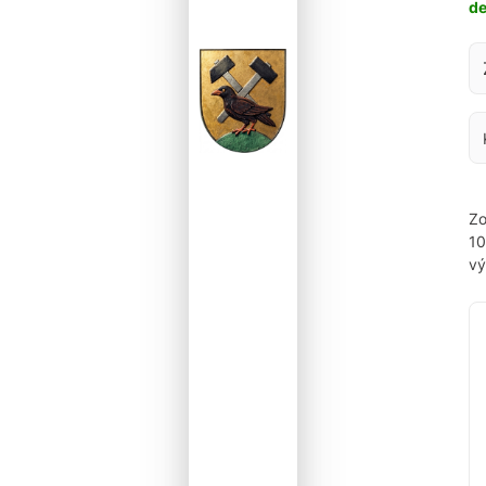
d
Za
Zo
1
vý