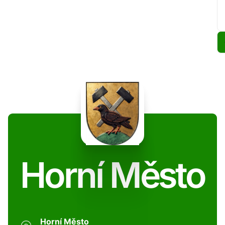
Horní Město
Horní Město