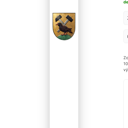
d
Za
Zo
1
vý