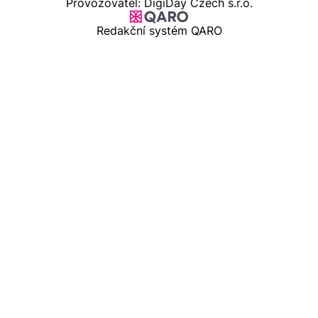
Provozovatel: DigiDay Czech s.r.o.
Redakční systém QARO