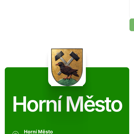
Horní Město
Horní Město