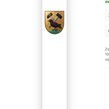
d
Za
Zo
1
vý