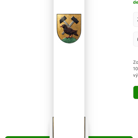
d
Za
Zo
1
vý