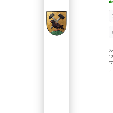
d
Za
Zo
1
vý