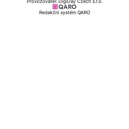
Provozovatel: DigiDay Czech s.r.o.
Redakční systém QARO